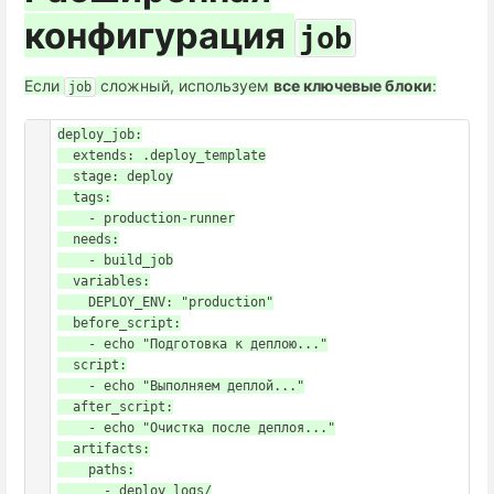
конфигурация
job
Если
сложный, используем
все ключевые блоки
:
job
deploy_job:

  extends: .deploy_template

  stage: deploy

  tags:

    - production-runner

  needs:

    - build_job

  variables:

    DEPLOY_ENV: "production"

  before_script:

    - echo "Подготовка к деплою..."

  script:

    - echo "Выполняем деплой..."

  after_script:

    - echo "Очистка после деплоя..."

  artifacts:

    paths:

      - deploy_logs/
