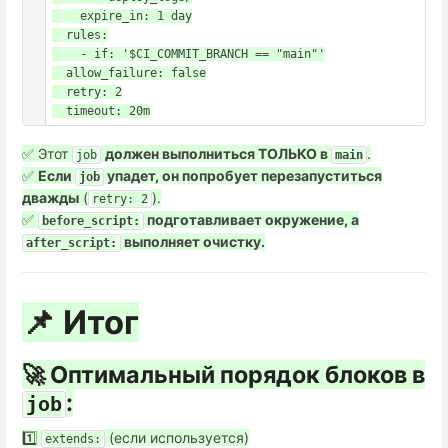
    expire_in: 1 day

  rules:

    - if: '$CI_COMMIT_BRANCH == "main"'

  allow_failure: false

  retry: 2

✅ Этот
должен выполниться ТОЛЬКО в
.
job
main
✅
Если
упадет, он попробует перезапуститься
job
дважды
(
).
retry: 2
✅
подготавливает окружение, а
before_script:
выполняет очистку.
after_script:
📌 Итог
🚀 Оптимальный порядок блоков в
:
job
1️⃣
(если используется)
extends: