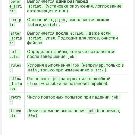
Выполняется
один раз перед
befor
(установка окружения, логирование,
e_scri
script:
авторизация и т. д.).
pt:
Основной код
, выполняется
после
scrip
job
.
t:
before_script:
Выполняется
после
, даже если
after
script:
упал. Подходит для логов, очистки
_scrip
script:
файлов.
t:
Определяет файлы, которые сохраняются
artif
после завершения
.
acts:
job
Условия выполнения
(например, только в
rules
job
, только при изменениях в
).
:
main
src/
Разрешает
завершаться с ошибкой
allow
job
(
→ ошибки не остановят pipeline).
_failu
true
re:
Число повторных попыток при падении
.
retry
job
:
Лимит времени выполнения
(например,
timeo
job
).
ut:
30m