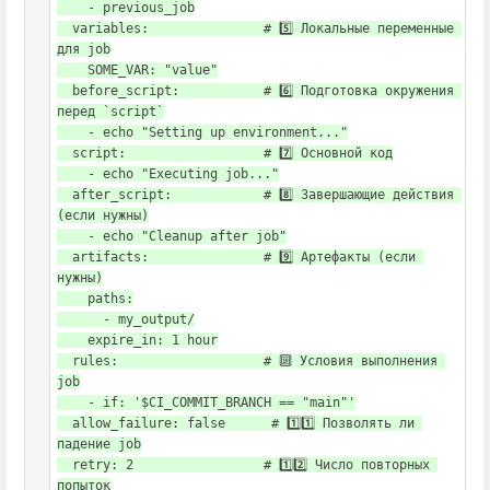
    - previous_job

  variables:               # 5️⃣ Локальные переменные 
для job

    SOME_VAR: "value"

  before_script:           # 6️⃣ Подготовка окружения 
перед `script`

    - echo "Setting up environment..."

  script:                  # 7️⃣ Основной код

    - echo "Executing job..."

  after_script:            # 8️⃣ Завершающие действия 
(если нужны)

    - echo "Cleanup after job"

  artifacts:               # 9️⃣ Артефакты (если 
нужны)

    paths:

      - my_output/

    expire_in: 1 hour

  rules:                   # 🔟 Условия выполнения 
job

    - if: '$CI_COMMIT_BRANCH == "main"'

  allow_failure: false      # 1️⃣1️⃣ Позволять ли 
падение job

  retry: 2                 # 1️⃣2️⃣ Число повторных 
попыток
