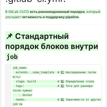
В GitLab CI/CD
есть рекомендованный порядок
, который
улучшает
читаемость и поддержку pipeline
.
📌 Стандартный
порядок блоков внутри
job
job_name:

  extends: .some_template  # 1️⃣ Наследование (если 
есть)

  stage: build             # 2️⃣ Определение этапа

  tags:                    # 3️⃣ Теги для раннера 
(если нужны)

    - docker

  needs:                   # 4️⃣ Зависимости от других 
job'ов
