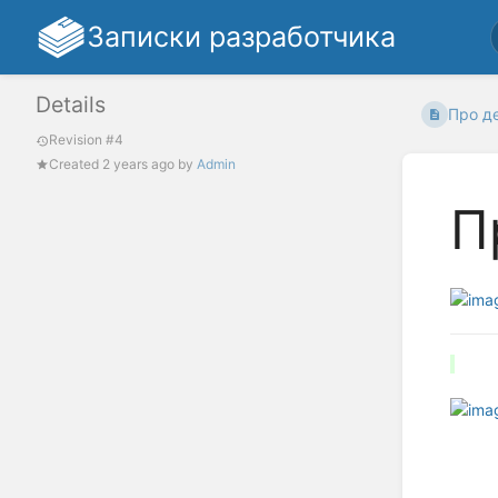
Записки разработчика
Details
Про д
Revision #4
Created
2 years ago
by
Admin
П