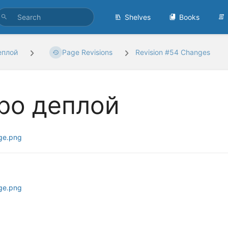
Shelves
Books
еплой
Page Revisions
Revision #54 Changes
ро деплой