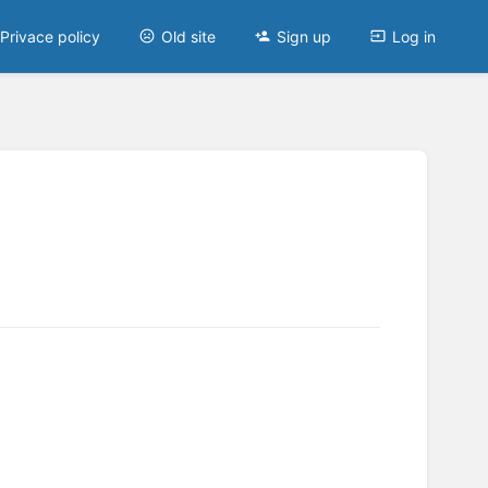
Privace policy
Old site
Sign up
Log in