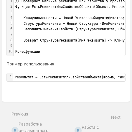
1
// Проверяет наличие реквизита или свойства у произвольн
2
Функция ЕстьРеквизитИлиСвойствоОбъекта(Объект, Имяреквиз
3
4
	Ключуникальности = Новый Уникальныйидентификатор;
5
	СтруктураРеквизита = Новый Структура (ИмяРеквизита, К
6
	ЗаполнитьЗначенияСвойств (СтруктураРеквизита, Объект
7
8
	Возврат СтруктураРеквизита[ИмяРеквизита] <> Ключуник
9
10
Конецфункции
Пример использования
1
Результат = ЕстьРеквизитИлиСвойствоОбъекта(Форма, "ИмяИс
Enter
section
select
mode
Previous
Next
Разработка
Работа с
регламентного