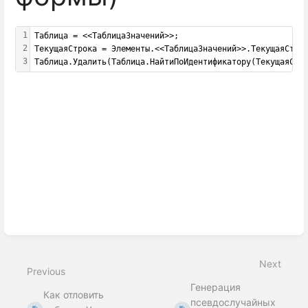
1
Таблица = <<ТаблицаЗначений>>;
2
ТекущаяСтрока = Элементы.<<ТаблицаЗначений>>.ТекущаяСтро
3
Таблица.Удалить(Таблица.НайтиПоИдентификатору(ТекущаяСтр
Enter
section
select
mode
Next
Previous
Генерация
Как отловить
псевдослучайных