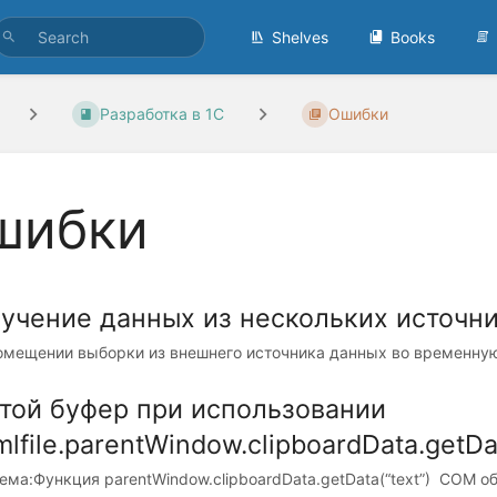
Shelves
Books
Разработка в 1С
Ошибки
шибки
учение данных из нескольких источн
омещении выборки из внешнего источника данных во временную 
той буфер при использовании
mlfile.parentWindow.clipboardData.getDat
ма:Функция parentWindow.clipboardData.getData(“text”) COM объе