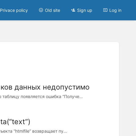
Privace policy
Old site
Sign up
Log in
иков данных недопустимо
таблицу появляется ошибка “Получе...
a(“text”)
кта “htmlfile” возвращает пу...