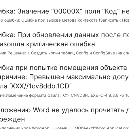
бка: Значение “00000X” поля “Код” н
р ошибки: Ошибка при вызове метода контекста (Записать): Новы
бка: При обновлении данных после п
изошла критическая ошибка
ик Решение: 1. Создать копии таблиц Config и ConfigSave (на слу
бка при попытке помещения объекта 
причине: Превышен максимально допу
ла ‘XXX//1cv8ddb.1CD’
е:Изменение формата файла: C:> CNVDBFL.EXE -с -f 8.3.8 -p 16k
ложению Word не удалось прочитать 
режден
ыполнении кода WordApp = Новый COMОбъект("Word.Application")