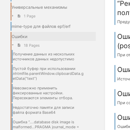
“Ре
Универсальные механизмы
пол
1 Page
Преду
mime-type для файлов epf/erf
Оши
Ошибки
(po
18 Pages
Получение данных из нескольких
При о
источников данных недопустимо
Оши
Пустой буфер при использовании
лhtmlfile.parentWindow.clipboardData.g
Источ
etData(“text”)
Невозможно применить
Оши
фиксированные настройки.
Пересекаются элементы отбора.
При с
Недостаточно памяти для записи
файла формата Base64
Оши
Ошибка “….database disk image is
Ошибк
malformed…PRAGMA journal_mode =