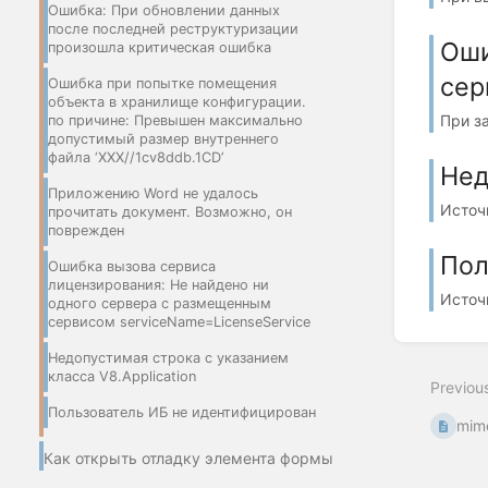
Ошибка: При обновлении данных
после последней реструктуризации
Оши
произошла критическая ошибка
сер
Ошибка при попытке помещения
объекта в хранилище конфигурации.
При з
по причине: Превышен максимально
допустимый размер внутреннего
файла ‘XXX//1cv8ddb.1CD’
Нед
Приложению Word не удалось
Источн
прочитать документ. Возможно, он
поврежден
Пол
Ошибка вызова сервиса
лицензирования: Не найдено ни
Источ
одного сервера с размещенным
сервисом serviceName=LicenseService
Недопустимая строка с указанием
класса V8.Application
Previou
Пользователь ИБ не идентифицирован
mim
Как открыть отладку элемента формы
ПолеHTMLДокумента (открытие