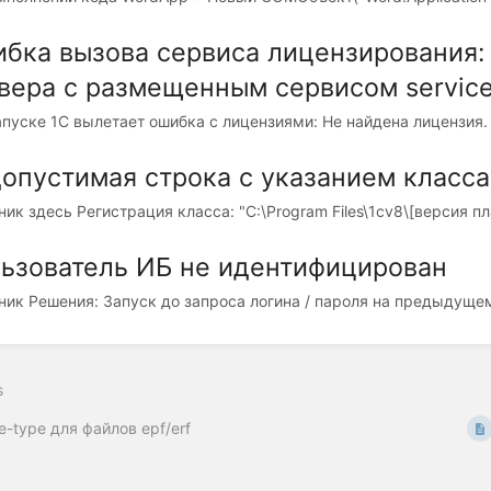
бка вызова сервиса лицензирования:
вера с размещенным сервисом servic
апуске 1С вылетает ошибка с лицензиями: Не найдена лицензия.
опустимая строка с указанием класса 
ик здесь Регистрация класса: "C:\Program Files\1cv8\[версия пла
ьзователь ИБ не идентифицирован
ник Решения: Запуск до запроса логина / пароля на предыдущем
s
e-type для файлов epf/erf