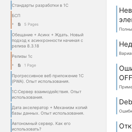
Стандарты разработки в 1С
Нев
БСП
эле
5 Pages
Полны
Обещание + Асинх + Ждать. Новый
подход к асинхронности начиная с
Нед
релиза 8.3.18
Вариа
Релизы 1с
1 Page
Оши
Прогрессивное веб приложение 1С
OFF
(PWA). Опыт использования.
Пример
1С:Сервер взаимодействия. Опыт
использования.
Deb
Дата акселератор + Механизм копий
Ошибк
базы данных. Опыт использования.
Автономный сервер. Как его
Отк
использовать?