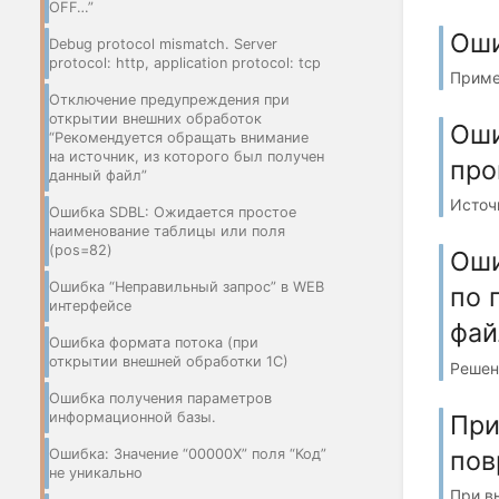
OFF…”
Оши
Debug protocol mismatch. Server
protocol: http, application protocol: tсp
Приме
Отключение предупреждения при
открытии внешних обработок
Оши
“Рекомендуется обращать внимание
на источник, из которого был получен
про
данный файл”
Источн
Ошибка SDBL: Ожидается простое
наименование таблицы или поля
(pos=82)
Оши
Ошибка “Неправильный запрос” в WEB
по 
интерфейсе
фай
Ошибка формата потока (при
открытии внешней обработки 1С)
Решени
Ошибка получения параметров
При
информационной базы.
пов
Ошибка: Значение “00000X” поля “Код”
не уникально
При в