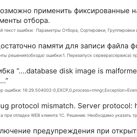
озможно применить фиксированные н
менты отбора.
й текст ошибки: Параметры Отбора, Сортировки, Группировки и
остаточно памяти для записи файла ф
нты решения(обхода) ошибки:1. Перезапуск сервера(сервиса) п
бка “….database disk image is malfor
…”
 ошибки: 16:29.504002-0,EXCP,0,process=rmngr,Exception=EventL
ug protocol mismatch. Server protocol: ht
а при отладке WEB клиента 1С. Решение: Необходимо указать тр
лючение предупреждения при открыт