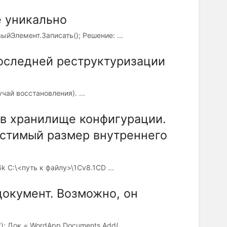
е уникально
йЭлемент.Записать(); Решение: ...
оследней реструктуризации
чай восстановления). ...
в хранилище конфигурации.
стимый размер внутреннего
 С:\<путь к файлу>\1Cv8.1CD ...
документ. Возможно, он
; Док = WordApp.Documents.Add(...