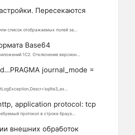
астройки. Пересекаются
ли список отображаемых полей за...
ормата Base64
риложений 1С2. Отключение версион...
med…PRAGMA journal_mode =
ogException,Descr=’sqlite3_ex...
tp, application protocol: tсp
ебуемый протокол в строке брауз...
ии внешних обработок