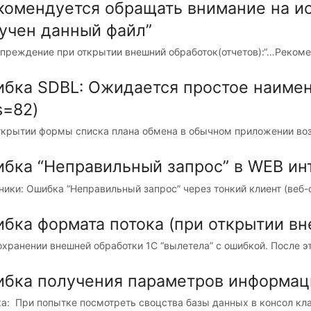
комендуется обращать внимание на ис
учен данный файл”
преждение при открытии внешний обработок(отчетов):“…Рекомен
бка SDBL: Ожидается простое наимен
s=82)
ткрытии формы списка плана обмена в обычном приложении воз
бка “Неправильный запрос” в WEB ин
ники: Ошибка “Неправильный запрос” через тонкий клиент (веб-
бка формата потока (при открытии вн
охранении внешней обработки 1С “вылетела” с ошибкой. После эт
бка получения параметров информац
а: При попытке посмотреть своцства базы данных в консол кла