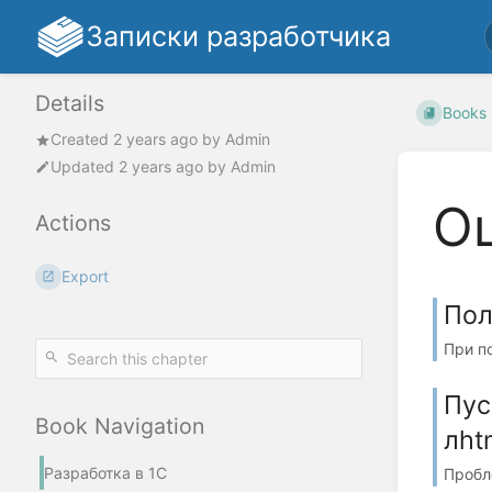
Записки разработчика
Details
Books
Created
2 years ago
by
Admin
Updated
2 years ago
by
Admin
О
Actions
Export
Пол
При п
Пус
Book Navigation
лht
Разработка в 1С
Пробле