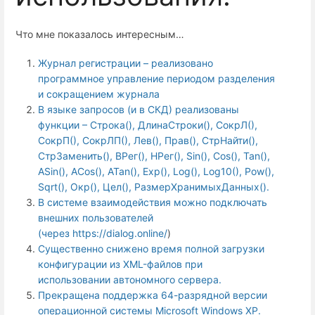
Что мне показалось интересным…
Журнал регистрации – реализовано
программное управление периодом разделения
и сокращением журнала
В языке запросов (и в СКД) реализованы
функции – Строка(), ДлинаСтроки(), СокрЛ(),
СокрП(), СокрЛП(), Лев(), Прав(), СтрНайти(),
СтрЗаменить(), ВРег(), НРег(), Sin(), Cos(), Tan(),
ASin(), ACos(), ATan(), Exp(), Log(), Log10(), Pow(),
Sqrt(), Окр(), Цел(), РазмерХранимыхДанных().
В системе взаимодействия можно подключать
внешних пользователей
(через
https://dialog.online/
)
Существенно снижено время полной загрузки
конфигурации из XML-файлов при
использовании автономного сервера.
Прекращена поддержка 64-разрядной версии
операционной системы Microsoft Windows XP.