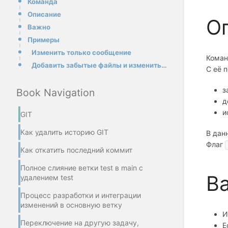
Команда
Описание
О
Важно
Примеры
Изменить только сообщение
Кома
Добавить забытые файлы и изменить сообщение
С её 
з
Book Navigation
д
и
GIT
Как удалить историю GIT
В дан
Флаг
Как откатить последний коммит
Полное слияние ветки test в main с
В
удалением test
Процесс разработки и интеграции
изменений в основную ветку
И
Переключение на другую задачу,
Е