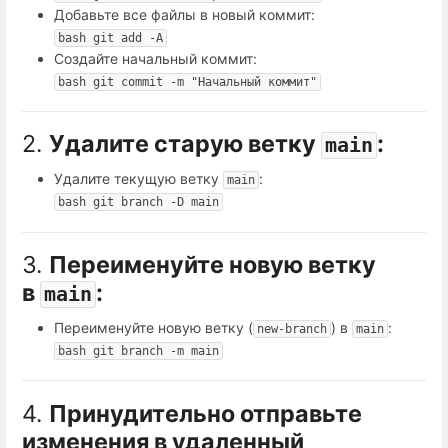
Добавьте все файлы в новый коммит:
bash git add -A
Создайте начальный коммит:
bash git commit -m "Начальный коммит"
2.
Удалите старую ветку
:
main
Удалите текущую ветку
:
main
bash git branch -D main
3.
Переименуйте новую ветку
в
:
main
Переименуйте новую ветку (
) в
:
new-branch
main
bash git branch -m main
4.
Принудительно отправьте
изменения в удаленный